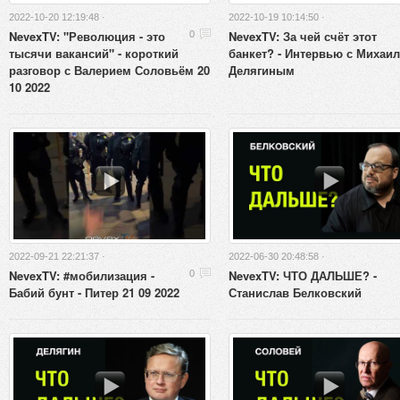
2022-10-20 12:19:48 ·
2022-10-19 10:14:50 ·
NevexTV: "Революция - это
NevexTV: За чей счёт этот
0
тысячи вакансий" - короткий
банкет? - Интервью с Михаи
разговор с Валерием Соловьём 20
Делягиным
10 2022
2022-09-21 22:21:37 ·
2022-06-30 20:48:58 ·
NevexTV: #мобилизация -
NevexTV: ЧТО ДАЛЬШЕ? -
0
Бабий бунт - Питер 21 09 2022
Станислав Белковский