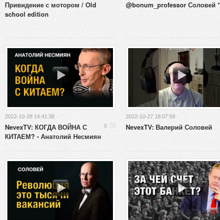
Привидение с мотором / Old
@bonum_professor Соловей *
school edition
2022-10-28 14:41:38 ·
2022-10-27 18:07:58 ·
NevexTV: КОГДА ВОЙНА С
NevexTV: Валерий Соловей
0
КИТАЕМ? - Анатолий Несмиян