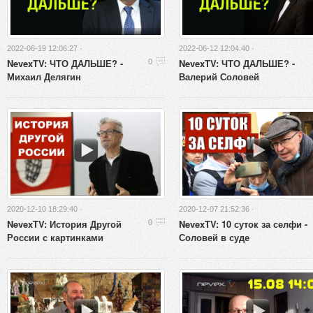
2022-06-19 12:06:27 ·
2022-06-12 12:04:40 ·
NevexTV: ЧТО ДАЛЬШЕ? -
NevexTV: ЧТО ДАЛЬШЕ? -
0
Михаил Делягин
Валерий Соловей
2020-12-10 18:29:40 ·
2020-12-07 21:52:36 ·
NevexTV: История Другой
NevexTV: 10 суток за селфи -
0
России с картинками
Соловей в суде