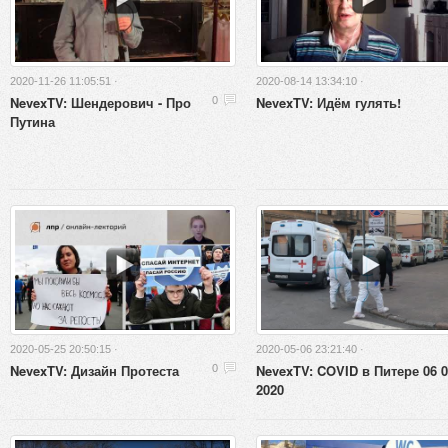
2020-11-26 11:05:51 ·
2020-08-14 13:34:10 ·
NevexTV: Шендерович - Про
NevexTV: Идём гулять!
0
Путина
2020-05-25 20:50:15 ·
2020-05-06 23:21:40 ·
NevexTV: Дизайн Протеста
NevexTV: COVID в Питере 06 
0
2020