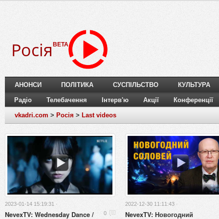
Росія
BETA
АНОНСИ
ПОЛІТИКА
СУСПІЛЬСТВО
КУЛЬТУРА
Радіо
Телебачення
Інтерв'ю
Акції
Конференції
vkadri.com
>
Росія
>
Last videos
2023-01-14 15:19:31 ·
2022-12-30 11:11:43 ·
NevexTV: Wednesday Dance /
NevexTV: Новогодний
0