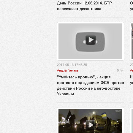
День России 12.06.2014. БТР
О
переезжает десантника
у
2014-05-13 17:45:35 ·
2
Андрій Гамаль
0
А
"Умойтесь кровью", - акция
Ш
протеста под зданием ФСБ против
у
действий России на юго-востоке
Украины