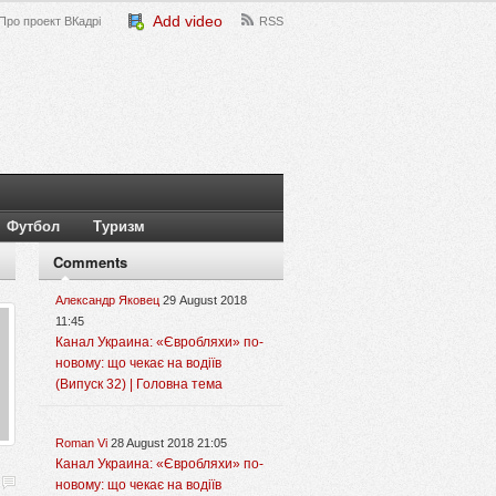
Add video
Про проект ВКадрі
RSS
Футбол
Туризм
Comments
Александр Яковец
29 August 2018
11:45
Канал Украина: «Євробляхи» по-
новому: що чекає на водіїв
(Випуск 32) | Головна тема
Roman Vi
28 August 2018 21:05
Канал Украина: «Євробляхи» по-
новому: що чекає на водіїв