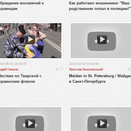
бращение москвичей к
Как работают мошенники: "Ваш
краинцам
родственник попал в полицию!"
014-05-01 18:26:47 ·
2014-03-01 19:54:44 ·
ндрій Гамаль
0
Ярослав Бишневський
0
ествие по Тверской с
Maidan in St. Petersburg / Майда
краинским флагом
в Санкт-Петербурге