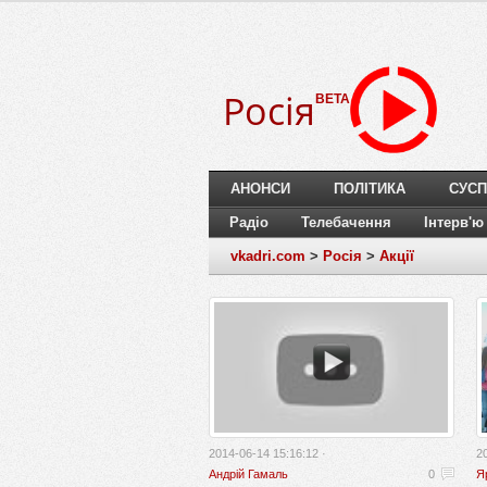
Росія
BETA
АНОНСИ
ПОЛІТИКА
СУСП
Радіо
Телебачення
Інтерв'ю
vkadri.com
>
Росія
>
Акції
2014-06-14 15:16:12 ·
2
Андрій Гамаль
0
Я