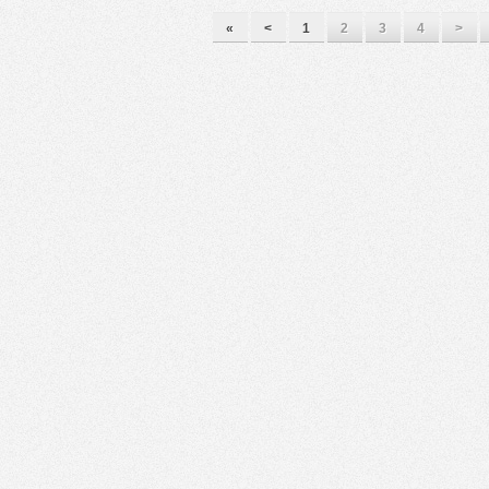
«
<
1
2
3
4
>