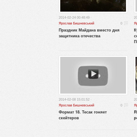
2014-02-24 00:48:49 ·
2
Ярослав Бишневський
0
Я
Праздник Майдана вместо дня
К
защитника отечества
с
П
2014-02-08 15:01:52 ·
2
Ярослав Бишневський
0
Я
Формат 18. Тесак гоняет
R
скейтеров
p