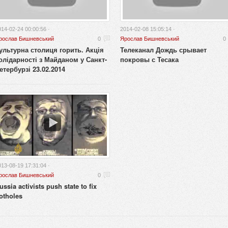
014-02-24 00:00:56 ·
2014-02-08 15:05:14 ·
рослав Бишневський
0
Ярослав Бишневський
0
ультурна столиця горить. Акція
Телеканал Дождь срывает
олідарності з Майданом у Санкт-
покровы с Тесака
етербурзі 23.02.2014
013-08-19 17:31:04 ·
рослав Бишневський
0
ussia activists push state to fix
otholes