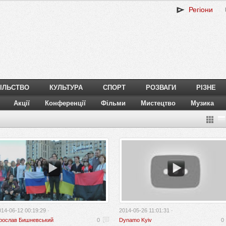
Регіони
ІЛЬСТВО
КУЛЬТУРА
СПОРТ
РОЗВАГИ
РІЗНЕ
Акції
Конференції
Фільми
Мистецтво
Музика
014-06-12 00:19:29 ·
2014-05-26 11:01:31 ·
рослав Бишневський
0
Dynamo Kyiv
0