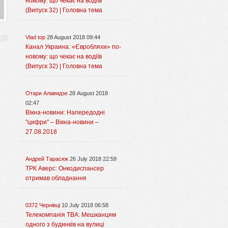
новому: що чекає на водіїв
(Випуск 32) | Головна тема
Vlad top
28 August 2018 09:44
Канал Украина: «Євробляхи» по-
новому: що чекає на водіїв
(Випуск 32) | Головна тема
Отари Алавидзе
28 August 2018
02:47
Вікна-новини: Напередодні
"цифри" – Вікна-новини –
27.08.2018
Андрей Тарасюк
26 July 2018 22:59
ТРК Аверс: Онкодиспансер
отримав обладнання
0372 Чернівці
10 July 2018 06:58
Телекомпанія ТВА: Мешканцям
одного з будинків на вулиці