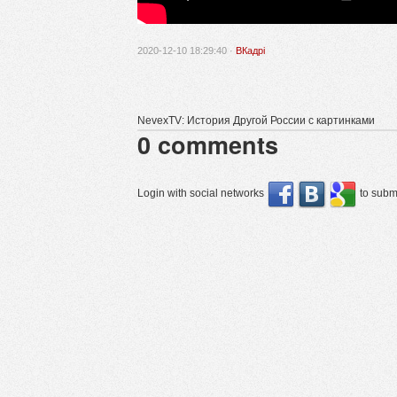
2020-12-10 18:29:40 ·
ВКадрі
NevexTV: История Другой России с картинками
0
comments
Login with social networks
to submi