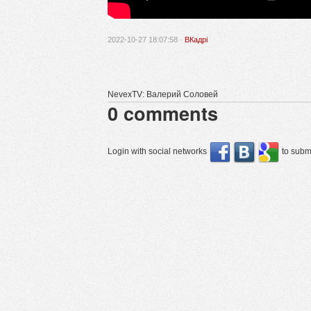
2022-10-27 18:07:58 ·
ВКадрі
NevexTV: Валерий Соловей
0
comments
Login with social networks
to submi