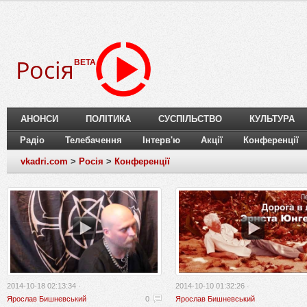
Росія
BETA
АНОНСИ
ПОЛІТИКА
СУСПІЛЬСТВО
КУЛЬТУРА
Радіо
Телебачення
Інтерв'ю
Акції
Конференції
vkadri.com
>
Росія
>
Конференції
2014-10-18 02:13:34 ·
2014-10-10 01:32:26 ·
Ярослав Бишневський
0
Ярослав Бишневський