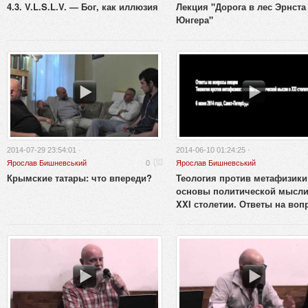
4.3. V.L.S.L.V. — Бог, как иллюзия
Лекция "Дорога в лес Эрнста
Юнгера"
2014-07-29 23:54:01 ·
2014-06-10 01:24:25 ·
Ярослав Бишневський
0
Ярослав Бишневський
Крымские татары: что впереди?
Теология против метафизики
основы политической мысли
XXI столетии. Ответы на во