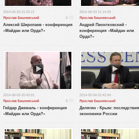
2014-06-03 21:55:21 ·
2014-06-03 21:14:29 ·
Ярослав Бишневський
0
Ярослав Бишневський
Алексей Широпаев - конференция
Андрей Пионтковский -
«Майдан или Орда?»
конференция «Майдан или
Орда?»
2014-06-03 20:43:01 ·
2014-05-04 02:42:04 ·
Ярослав Бишневський
0
Ярослав Бишневський
Гейдар Джемаль - конференция
Делягин - Крым: последстви
«Майдан или Орда?»
экономики России