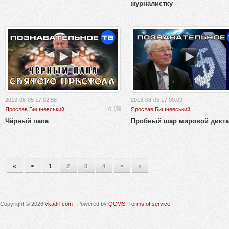
журналистку
2013-08-05 17:02:58 ·
2013-08-05 17:00:09 ·
Ярослав Бишневський
0
Ярослав Бишневський
Чёрный папа
Пробный шар мировой дикт
«
<
1
2
3
4
>
»
Copyright © 2026
vkadri.com
. Powered by
QCMS
.
Terms of service.