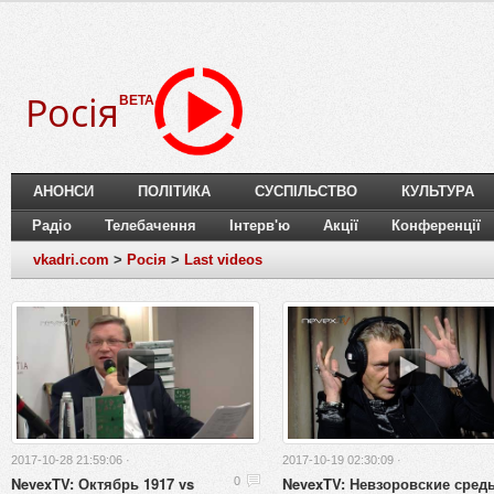
Росія
BETA
АНОНСИ
ПОЛІТИКА
СУСПІЛЬСТВО
КУЛЬТУРА
Радіо
Телебачення
Інтерв'ю
Акції
Конференції
vkadri.com
>
Росія
>
Last videos
2017-10-28 21:59:06 ·
2017-10-19 02:30:09 ·
NevexTV: Октябрь 1917 vs
NevexTV: Невзоровские сред
0