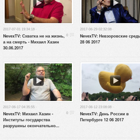
2017-07-01 19:34:18 ·
2017-06-29 02:32:08 ·
NevexTV: Схватка не на жизнь,
NevexTV: Невзоровские сред
0
а на смерть - Михаил Хазин
28 06 2017
30.06.2017
2017-06-17 04:35:55 ·
2017-06-12 23:08:08 ·
NevexTV: Михаил Хазин -
NevexTV: День России в
0
Институты государства
Петербурге 12 06 2017
разрушены окончательно...