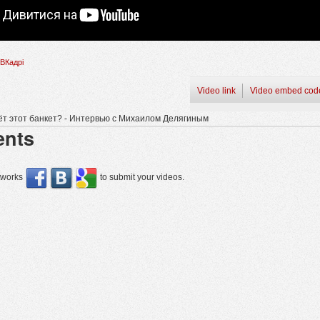
ВКадрі
Video link
Video embed cod
чёт этот банкет? - Интервью с Михаилом Делягиным
nts
etworks
to submit your videos.