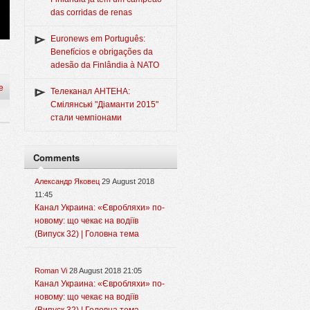
das corridas de renas
Euronews em Português:
Benefícios e obrigações da
adesão da Finlândia à NATO
e
Телеканал АНТЕНА:
Смілянські "Діаманти 2015"
стали чемпіонами
Comments
Александр Яковец
29 August 2018
11:45
Канал Украина: «Євробляхи» по-
новому: що чекає на водіїв
(Випуск 32) | Головна тема
Roman Vi
28 August 2018 21:05
Канал Украина: «Євробляхи» по-
новому: що чекає на водіїв