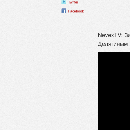
Twitter
Facebook
NevexTV: За
Делягиным