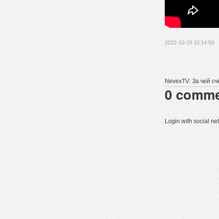
2022-10-19 10:14:50 ·
NevexTV: За чей с
0
comme
Login with social n