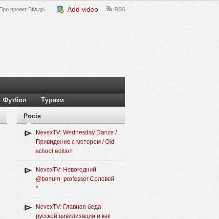
Add video
Про проект ВКадрі
RSS
Футбол
Туризм
Росія
NevexTV: Wednesday Dance /
Привидение с мотором / Old
school edition
NevexTV: Новогодний
@bonum_professor Соловей
*
NevexTV: Главная беда
русской цивилизации и как