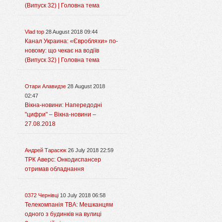
(Випуск 32) | Головна тема
Vlad top
28 August 2018 09:44
Канал Украина: «Євробляхи» по-
новому: що чекає на водіїв
(Випуск 32) | Головна тема
Отари Алавидзе
28 August 2018
02:47
Вікна-новини: Напередодні
"цифри" – Вікна-новини –
27.08.2018
Андрей Тарасюк
26 July 2018 22:59
ТРК Аверс: Онкодиспансер
отримав обладнання
0372 Чернівці
10 July 2018 06:58
Телекомпанія ТВА: Мешканцям
одного з будинків на вулиці