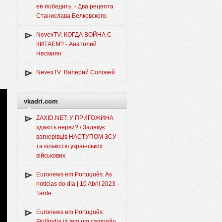
её победить. - Два рецепта
Станислава Белковского.
NevexTV: КОГДА ВОЙНА С
КИТАЕМ? - Анатолий
Несмиян
NevexTV: Валерий Соловей
vkadri.com
ZAXID.NET: У ПРИГОЖИНА
здають нерви? / Залякує
вагнерівців НАСТУПОМ ЗСУ
та кількістю українських
військових
Euronews em Português: As
notícias do dia | 10 Abril 2023 -
Tarde
Euronews em Português:
Finlândia já tem um campeão