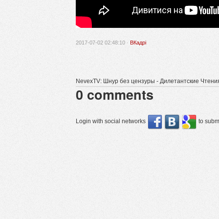
2017-07-02 02:48:10 ·
ВКадрі
NevexTV: Шнур без цензуры - Дилетантские Чтени
0
comments
Login with social networks
to submi