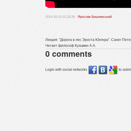
2014-10-10 01:32:26 ·
Ярослав Бишневський
Лекция: "Дорога в лес Эрнста Юнгера". Санкт-Петер
Читает философ Кузьмин А.А.
0
comments
Login with social networks
to submi