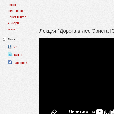
лекції
філософія
Ернст Юнгер
книгарні
Лекция "Дорога в лес Эрнста 
книги
Share:
VK
Twitter
Facebook