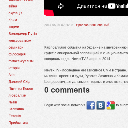
війна
окупація
Крим
2014-05-04 02:26:08 ·
Ярослав Бишневський
тюрми
Володимир Путін
консерватизм
семінари
Как повлияют события на Украине на внутреннюю п
будет с либеральной оппозицией и с национали
філософія
специально для NevexTV 8 апреля 2014.
гомосексуалізм
історія
Nevex.TV - последнее независимое СМИ в стране. 
Азія
митинги, аресты и суды, Русская Зачистка и Камика
Далекий Схід
Шендерович, актуальные интервью и эксклюзив, юм
0
comments
Північна Корея
лібералізм
Львів
Login with social networks
to submi
Галичина
Естонія
Прибалтика