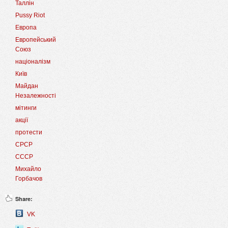
Таллін
Pussy Riot
Европа
Европейський
Союз
націоналізм
Київ
Майдан
Незалежності
мітинги
акції
протести
СРСР
СССР
Михайло
Горбачов
Share:
VK