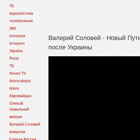
ТБ
журналістика
телебачення
ЗМІ
Валерий Соловей - Новый Пути
опозиція
Інтернет
после Украины
Україна
Росія
ТБ
Nevex TV
блогосфера
блоги
Евромайдан
Олексій
Навальний
вибори
Валерій Соловей
комунізм
Единая Россия