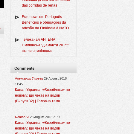
das corridas de renas
Euronews em Português:
Benefícios e obrigações da
adesão da Finlândia à NATO
e
Телеканал АНТЕНА:
Смілянські "Діаманти 2015"
стали чемпіонами
Comments
Александр Яковец
29 August 2018
11:45
Канал Украина: «Євробляхи» по-
новому: що чекає на водіїв
(Випуск 32) | Головна тема
Roman Vi
28 August 2018 21:05
Канал Украина: «Євробляхи» по-
новому: що чекає на водіїв