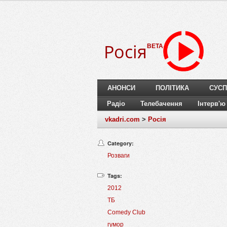
Росія
BETA
АНОНСИ
ПОЛІТИКА
СУСП
Радіо
Телебачення
Інтерв'ю
vkadri.com
>
Росія
Category:
Розваги
Tags:
2012
ТБ
Comedy Club
гумор