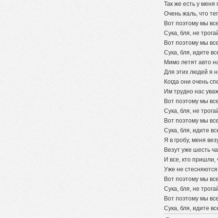
Так же есть у меня
Очень жаль, что т
Вот поэтому мы все
Сука, бля, не трога
Вот поэтому мы все
Сука, бля, идите все
Мимо летят авто на
Для этих людей я н
Когда они очень сп
Им трудно нас уваж
Вот поэтому мы все
Сука, бля, не трога
Вот поэтому мы все
Сука, бля, идите все
Я в гробу, меня ве
Везут уже шесть ча
И все, кто пришли,
Уже не стесняются 
Вот поэтому мы все
Сука, бля, не трога
Вот поэтому мы все
Сука, бля, идите все