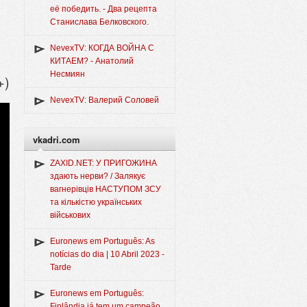
её победить. - Два рецепта
Станислава Белковского.
NevexTV: КОГДА ВОЙНА С
КИТАЕМ? - Анатолий
Несмиян
+)
NevexTV: Валерий Соловей
vkadri.com
ZAXID.NET: У ПРИГОЖИНА
здають нерви? / Залякує
вагнерівців НАСТУПОМ ЗСУ
та кількістю українських
військових
Euronews em Português: As
notícias do dia | 10 Abril 2023 -
Tarde
Euronews em Português:
Finlândia já tem um campeão