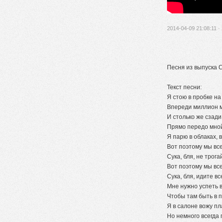
2014-04-09 21:08:11 ·
Песня из выпуска 
Текст песни:
Я стою в пробке н
Впереди миллион 
И столько же сзади.
Прямо передо мно
Я парю в облаках, 
Вот поэтому мы все
Сука, бля, не трога
Вот поэтому мы все
Сука, бля, идите все
Мне нужно успеть в
Чтобы там быть в п
Я в салоне вожу пл
Но немного всегда 