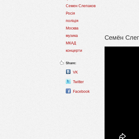
Семен Слепаков
Росія
поліція
Москва
Семён Слеп
музика
МКАД
концерти
Share:
VK
Twitter
Facebook