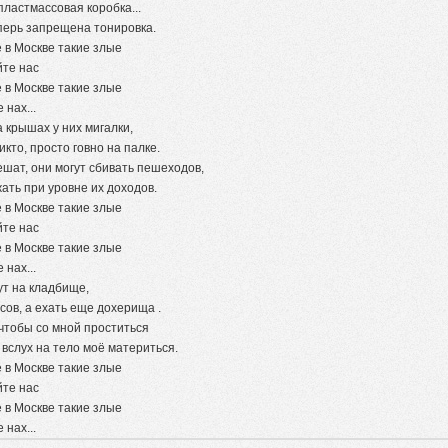
 пластмассовая коробка...
еперь запрещена тонировка.
 в Москве такие злые
йте нас
 в Москве такие злые
 нах...
 крышах у них мигалки,
икто, просто говно на палке.
ешат, они могут сбивать пешеходов,
ать при уровне их доходов.
 в Москве такие злые
йте нас
 в Москве такие злые
 нах...
зут на кладбище,
сов, а ехать еще дохерища .
 чтобы со мной проститься
вслух на тело моё материться.
 в Москве такие злые
йте нас
 в Москве такие злые
 нах...