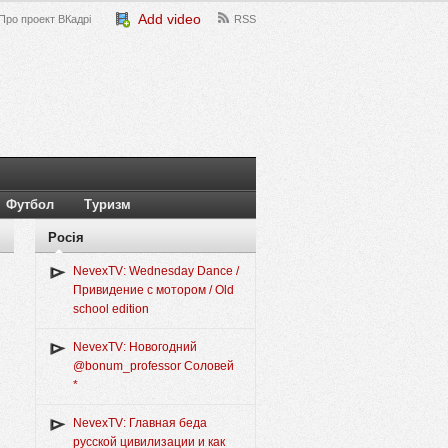
Add video
Про проект ВКадрі
RSS
Футбол
Туризм
Росія
NevexTV: Wednesday Dance /
Привидение с мотором / Old
school edition
NevexTV: Новогодний
@bonum_professor Соловей
*
NevexTV: Главная беда
русской цивилизации и как