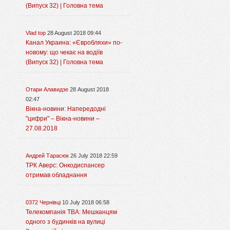
(Випуск 32) | Головна тема
Vlad top
28 August 2018 09:44
Канал Украина: «Євробляхи» по-
новому: що чекає на водіїв
(Випуск 32) | Головна тема
Отари Алавидзе
28 August 2018
02:47
Вікна-новини: Напередодні
"цифри" – Вікна-новини –
27.08.2018
Андрей Тарасюк
26 July 2018 22:59
ТРК Аверс: Онкодиспансер
отримав обладнання
0372 Чернівці
10 July 2018 06:58
Телекомпанія ТВА: Мешканцям
одного з будинків на вулиці