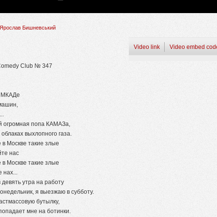
Ярослав Бишневський
Video link
Video embed cod
Comedy Club № 347
а МКАДе
машин,
..
й огромная попа КАМАЗа,
в облаках выхлопного газа.
 в Москве такие злые
йте нас
 в Москве такие злые
 нах...
 девять утра на работу
онедельник, я выезжаю в субботу.
астмассовую бутылку,
попадает мне на ботинки.