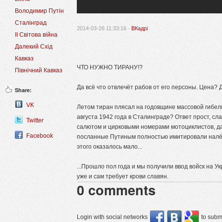
Володимир Путін
Сталінград
2014-03-26 11:33:16 ·
ВКадрі
II Світова війна
Далекий Схід
Кавказ
ЧТО НУЖНО ТИРАНУ!?
Північний Кавказ
Да всё что отвлечёт рабов от его персоны. Цена? 
Share:
VK
Летом тиран плясал на годовщине массовой гибели
августа 1942 года в Сталинграде? Ответ прост, сла
Twitter
салютом и цирковыми номерами мотоциклистов, да
Facebook
посланные Путиным полностью имитировали налёт
этого оказалось мало...
...Прошло пол года и мы получили ввод войск на Ук
уже и сам требует крови славян.
0
comments
Login with social networks
to submi