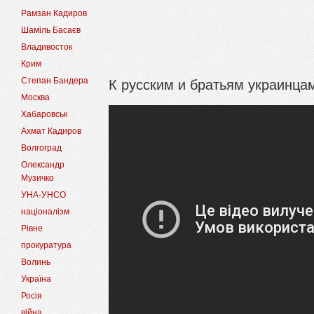
Рамзан Кадиров
Шаміль Басаєв
Владивосток
Крим
К русским и братьям украинца
Степан Бандера
Москва
Хабаровськ
Ахмат Кадиров
Волгоград
Олександр
Музичко
УНА-УНСО
націоналізм
Рівне
прокуратура
Волинь
Україна
Росія
війна