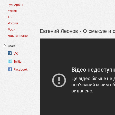
вул. Арбат
атеїзм
ТБ
Россия
Евгений Леонов - О смысле и 
Росія
християнство
Share:
VK
Twitter
Facebook