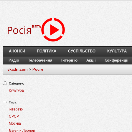
Росія
BETA
АНОНСИ
ПОЛІТИКА
СУСПІЛЬСТВО
КУЛЬТУРА
Радіо
Телебачення
Інтерв'ю
Акції
Конференції
vkadri.com
>
Росія
Category:
Культура
Tags:
інтерв'ю
СРСР
Москва
Євгеній Леонов