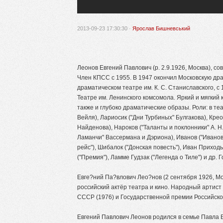
2013-09-23 17:30:30 ·
Ярослав Бишневський
Леонов Евгений Павлович (р. 2.9.1926, Москва), с
Член КПСС с 1955. В 1947 окончил Московскую др
драматическом театре им. К. С. Станиславского, с 1
Театре им. Ленинского комсомола. Яркий и мягкий
также и глубоко драматические образы. Роли: в т
Вейля), Лариосик ("Дни Турбиных" Булгакова), Кре
Найденова), Нароков ("Таланты и поклонники" А. Н.
Ламанчи" Вассермана и Дэриона), Иванов ("Иванов
рейс"), Шибалок ("Донская повесть"), Иван Приходь
("Премия"), Ламме Гудзак ("Легенда о Тиле") и др
Евге?ний Па?влович Лео?нов (2 сентября 1926, Мо
российский актёр театра и кино. Народный артис
СССР (1976) и Государственной премии Российско
Евгений Павлович Леонов родился в семье Павла