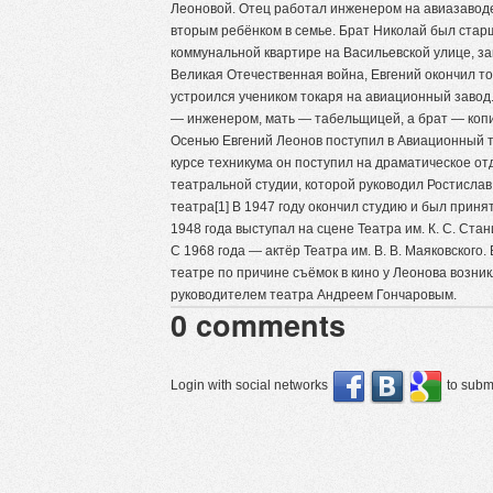
Леоновой. Отец работал инженером на авиазаводе
вторым ребёнком в семье. Брат Николай был старш
коммунальной квартире на Васильевской улице, з
Великая Отечественная война, Евгений окончил то
устроился учеником токаря на авиационный завод.
— инженером, мать — табельщицей, а брат — коп
Осенью Евгений Леонов поступил в Авиационный т
курсе техникума он поступил на драматическое о
театральной студии, которой руководил Ростисла
театра[1] В 1947 году окончил студию и был приня
1948 года выступал на сцене Театра им. К. С. Стан
С 1968 года — актёр Театра им. В. В. Маяковского. 
театре по причине съёмок в кино у Леонова возни
руководителем театра Андреем Гончаровым.
0
comments
Login with social networks
to submi